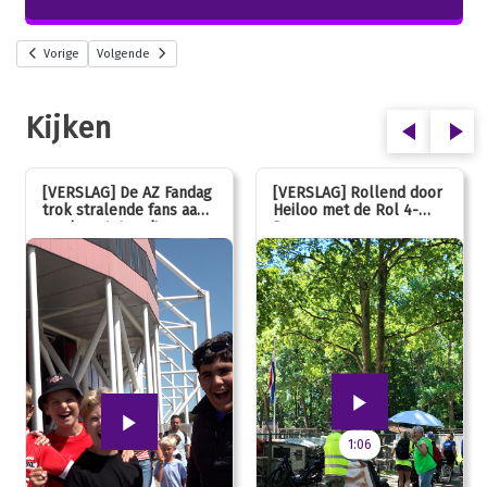
Vorige
Volgende
Kijken
[VERSLAG] De AZ Fandag
[VERSLAG] Rollend door
trok stralende fans aan,
Heiloo met de Rol 4-
van jong tot oud!
Daagse
1:06