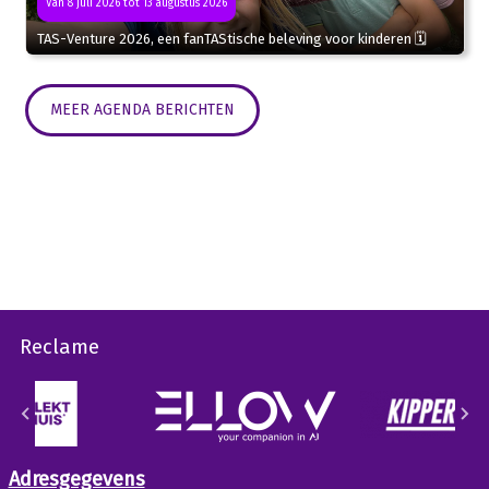
Van 8 juli 2026 tot 13 augustus 2026
TAS-Venture 2026, een fanTAStische beleving voor kinderen 🗓
MEER AGENDA BERICHTEN
Reclame
Adresgegevens