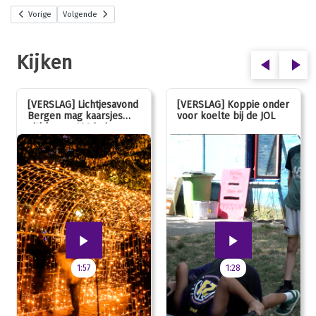
Vorige
Volgende
Kijken
[VERSLAG] Lichtjesavond
[VERSLAG] Koppie onder
Bergen mag kaarsjes
voor koelte bij de JOL
uitblazen: 100 jarig
jubileum!
1:57
1:28