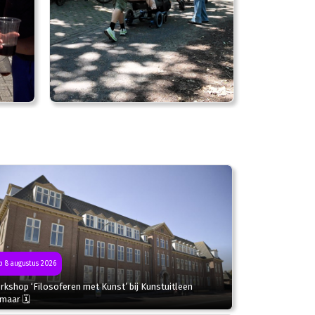
 8 augustus 2026
kshop ‘Filosoferen met Kunst’ bij Kunstuitleen
kmaar 🗓