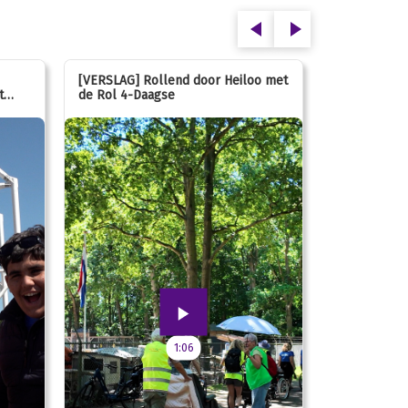
[VERSLAG] Rollend door Heiloo met
[VERSLAG] K
t
de Rol 4-Daagse
hún favorie
speeltuin
1:06