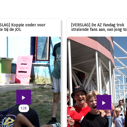
SLAG] Koppie onder voor
[VERSLAG] De AZ Fandag trok
e bij de JOL
stralende fans aan, van jong to
oud!
1:28