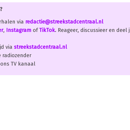
?
erhalen via
redactie@streekstadcentraal.nl
er
,
Instagram
of
TikTok
. Reageer, discussieer en deel
jd via
streekstadcentraal.nl
 radiozender
ons TV kanaal