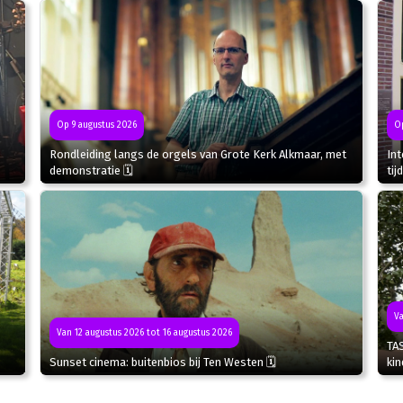
Op 9 augustus 2026
Op
Rondleiding langs de orgels van Grote Kerk Alkmaar, met
In
demonstratie 🗓
tij
Va
Van 12 augustus 2026 tot 16 augustus 2026
TA
Sunset cinema: buitenbios bij Ten Westen 🗓
kin