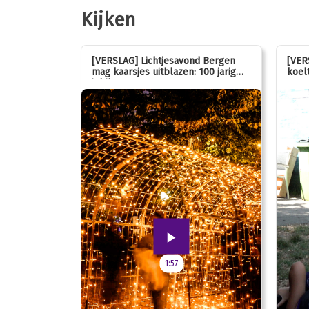
Kijken
stemmen op
[VERSLAG] Lichtjesavond Bergen
[VER
mag kaarsjes uitblazen: 100 jarig
koelt
jubileum!
1:57