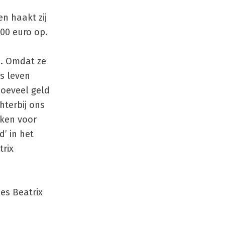
en haakt zij
00 euro op.
n. Omdat ze
s leven
hoeveel geld
hterbij ons
nken voor
’ in het
trix
es Beatrix