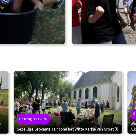
Op
Op 8 augustus 2026
in
Wor
Gezellige Brocante Fair rond het Witte Kerkje van Groet 🗓
Al