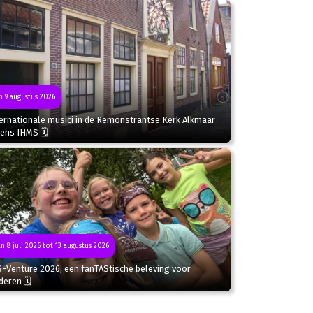
 9 augustus 2026
ternationale musici in de Remonstrantse Kerk Alkmaar
dens IHMS 🗓
n 8 juli 2026 tot 13 augustus 2026
S-Venture 2026, een fanTAStische beleving voor
deren 🗓