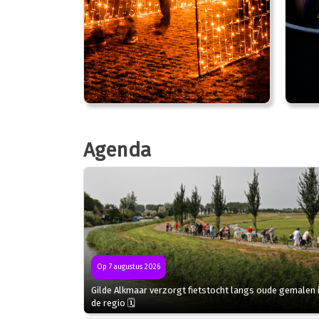
Agenda
Op 7 augustus 2026
Gilde Alkmaar verzorgt fietstocht langs oude gemalen 
de regio 🗓