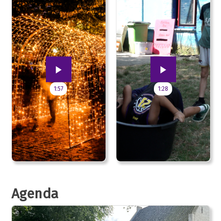
1:57
1:28
Agenda