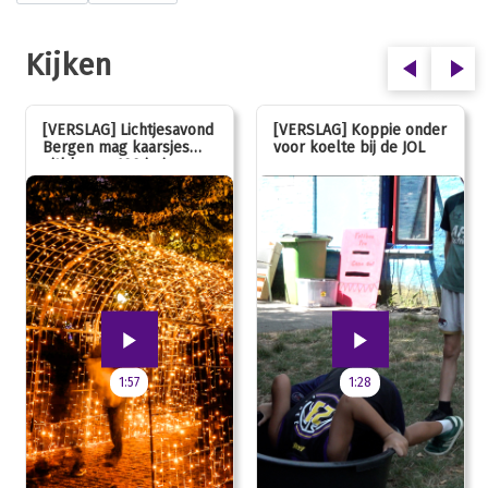
Kijken
[VERSLAG] Lichtjesavond
[VERSLAG] Koppie onder
Bergen mag kaarsjes
voor koelte bij de JOL
uitblazen: 100 jarig
jubileum!
1:57
1:28