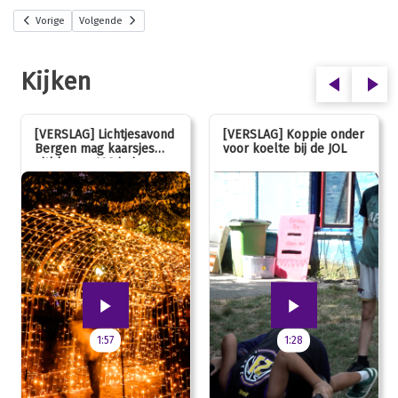
Vorige
Volgende
Kijken
[VERSLAG] Lichtjesavond
[VERSLAG] Koppie onder
Bergen mag kaarsjes
voor koelte bij de JOL
uitblazen: 100 jarig
jubileum!
1:57
1:28