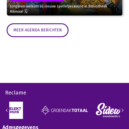
Jongeren welkom bij nieuwe spelletjesavond in Bibliotheek
Alkmaar 🗓
MEER AGENDA BERICHTEN
Reclame
Adresgegevens