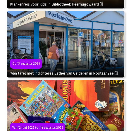
Klankenreis voor Kids in Bibliotheek Heerhugowaard 🗓
Op 13 augustus 2026
‘Aan tafel met…’ dichteres Esther van Gelderen in PostaanZee 🗓
Van 12 juni 2026 tot 14 augustus 2026