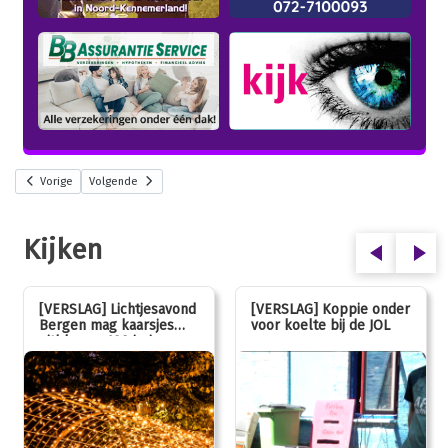
Vorige
Volgende
Kijken
[VERSLAG] Lichtjesavond
[VERSLAG] Koppie onder
Bergen mag kaarsjes
voor koelte bij de JOL
uitblazen: 100 jarig
jubileum!