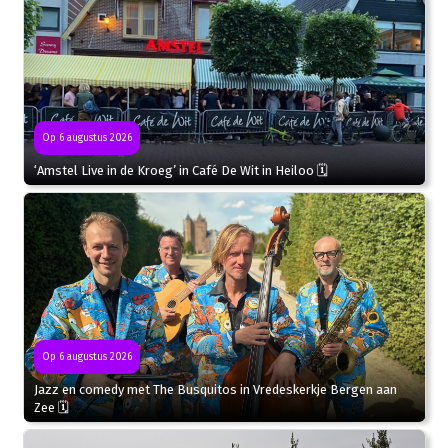
Op 6 augustus 2026
‘Amstel Live in de Kroeg’ in Café De Wit in Heiloo 🗓
Op 6 augustus 2026
Jazz en comedy met The Busquitos in Vredeskerkje Bergen aan
Zee 🗓