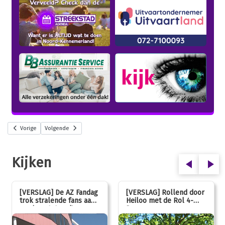
Vorige
Volgende
Kijken
[VERSLAG] De AZ Fandag
[VERSLAG] Rollend door
trok stralende fans aan,
Heiloo met de Rol 4-
van jong tot oud!
Daagse