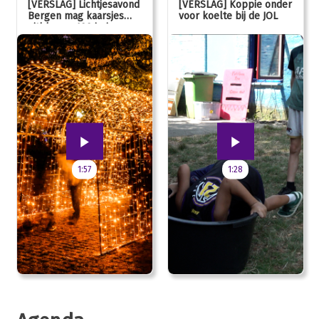
[VERSLAG] Lichtjesavond
[VERSLAG] Koppie onder
Bergen mag kaarsjes
voor koelte bij de JOL
uitblazen: 100 jarig
jubileum!
1:57
1:28