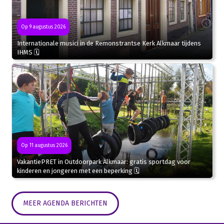
Op 9 augustus 2026
Internationale musici in de Remonstrantse Kerk Alkmaar tijdens
IHMS 🗓
Op 11 augustus 2026
VakantiePRET in Outdoorpark Alkmaar: gratis sportdag voor
kinderen en jongeren met een beperking 🗓
MEER AGENDA BERICHTEN