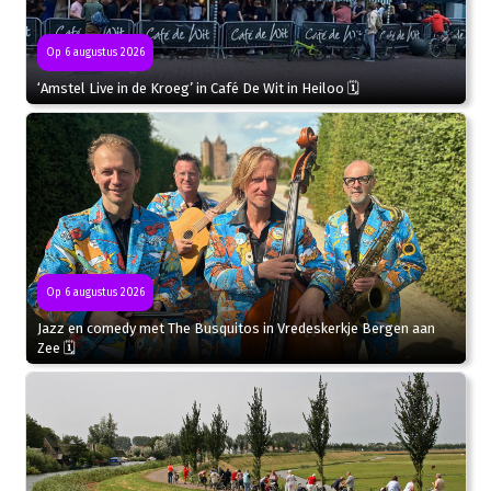
Op 6 augustus 2026
‘Amstel Live in de Kroeg’ in Café De Wit in Heiloo 🗓
Op 6 augustus 2026
Jazz en comedy met The Busquitos in Vredeskerkje Bergen aan
Zee 🗓