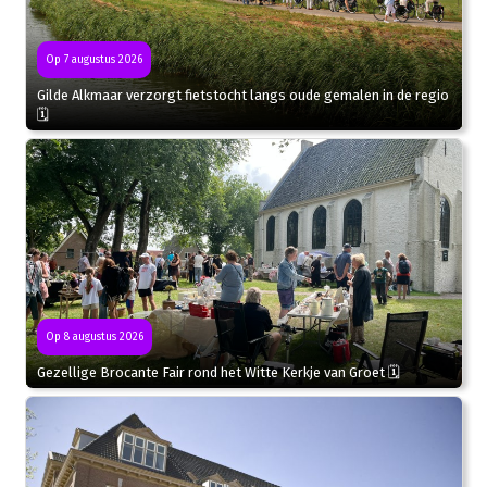
Op 7 augustus 2026
Gilde Alkmaar verzorgt fietstocht langs oude gemalen in de regio
🗓
Op 8 augustus 2026
Gezellige Brocante Fair rond het Witte Kerkje van Groet 🗓