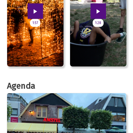
1:57
1:28
Agenda