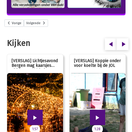
Vorige
Volgende
Kijken
[VERSLAG] Lichtjesavond
[VERSLAG] Koppie onder
Bergen mag kaarsjes
voor koelte bij de JOL
uitblazen: 100 jarig
jubileum!
1:57
1:28