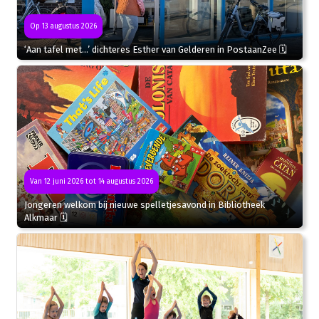
Op 13 augustus 2026
‘Aan tafel met…’ dichteres Esther van Gelderen in PostaanZee 🗓
Van 12 juni 2026 tot 14 augustus 2026
Jongeren welkom bij nieuwe spelletjesavond in Bibliotheek
Alkmaar 🗓