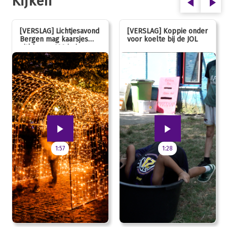
Kijken
[VERSLAG] Lichtjesavond
[VERSLAG] Koppie onder
Bergen mag kaarsjes
voor koelte bij de JOL
uitblazen: 100 jarig
jubileum!
1:57
1:28