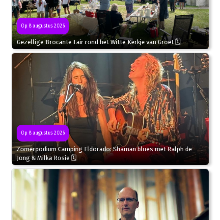
Op 8 augustus 2026
Gezellige Brocante Fair rond het Witte Kerkje van Groet 🗓
Op 8 augustus 2026
Zomerpodium Camping Eldorado: Shaman blues met Ralph de
Jong & Milka Rosie 🗓