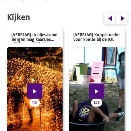
Kijken
[VERSLAG] Lichtjesavond
[VERSLAG] Koppie onder
Bergen mag kaarsjes
voor koelte bij de JOL
uitblazen: 100 jarig
jubileum!
1:57
1:28