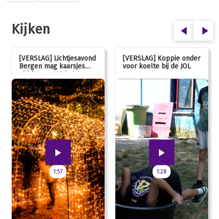
Kijken
[VERSLAG] Lichtjesavond
[VERSLAG] Koppie onder
Bergen mag kaarsjes
voor koelte bij de JOL
uitblazen: 100 jarig
jubileum!
1:57
1:28