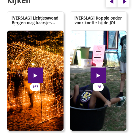
Kijken
[VERSLAG] Lichtjesavond
[VERSLAG] Koppie onder
Bergen mag kaarsjes
voor koelte bij de JOL
uitblazen: 100 jarig
jubileum!
1:57
1:28