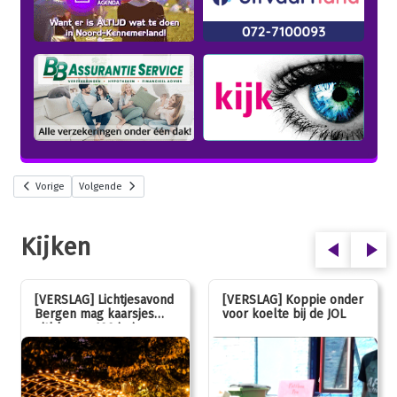
Vorige
Volgende
Kijken
[VERSLAG] Lichtjesavond
[VERSLAG] Koppie onder
Bergen mag kaarsjes
voor koelte bij de JOL
uitblazen: 100 jarig
jubileum!