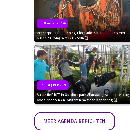
Op 8 augustus 2026
Zomerpodium Camping Eldorado: Shaman blues met
Ralph de Jong & Milka Rosie 🗓
Op 11 augustus 2026
VakantiePRET in Outdoorpark Alkmaar: gratis sportdag
voor kinderen en jongeren met een beperking 🗓
MEER AGENDA BERICHTEN