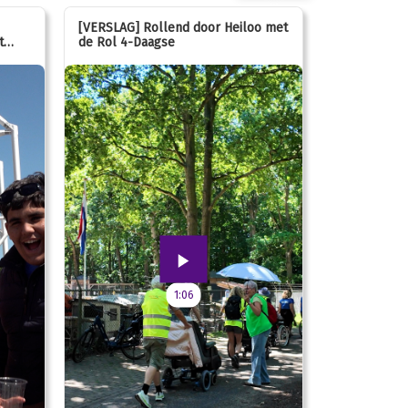
[VERSLAG] Rollend door Heiloo met
[VERSLAG] K
t
de Rol 4-Daagse
hún favorie
speeltuin
1:06