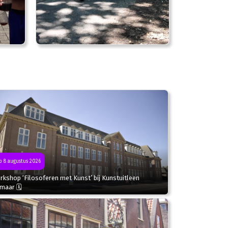
 8 augustus 2026
kshop ‘Filosoferen met Kunst’ bij Kunstuitleen
kmaar 🗓