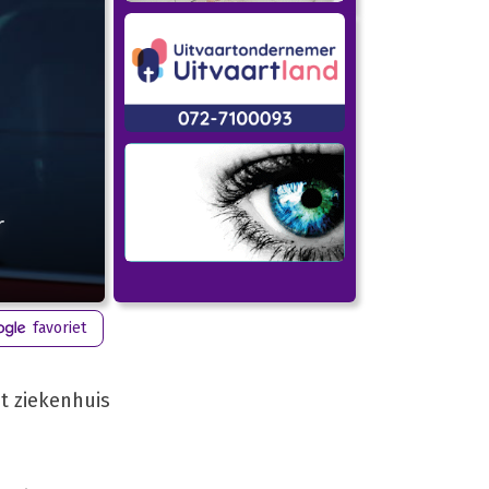
r
favoriet
et ziekenhuis