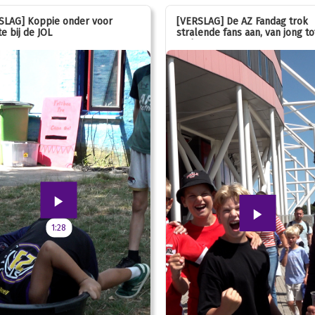
SLAG] Koppie onder voor
[VERSLAG] De AZ Fandag trok
e bij de JOL
stralende fans aan, van jong to
oud!
1:28