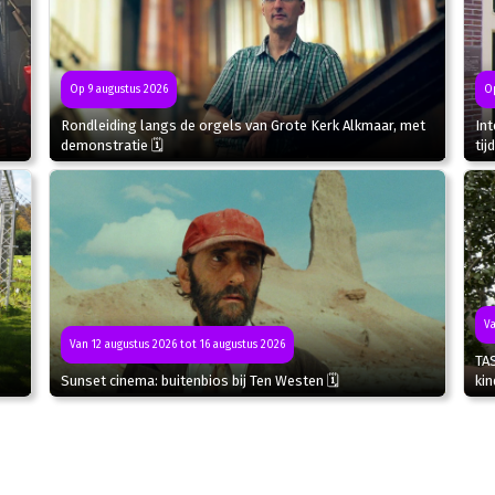
Op 9 augustus 2026
Op
Rondleiding langs de orgels van Grote Kerk Alkmaar, met
In
demonstratie 🗓
tij
Va
Van 12 augustus 2026 tot 16 augustus 2026
TA
Sunset cinema: buitenbios bij Ten Westen 🗓
kin