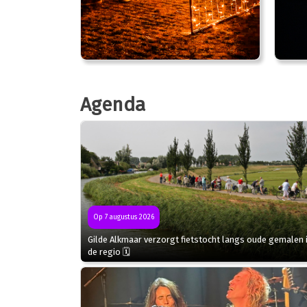
Agenda
Op 7 augustus 2026
Gilde Alkmaar verzorgt fietstocht langs oude gemalen 
de regio 🗓