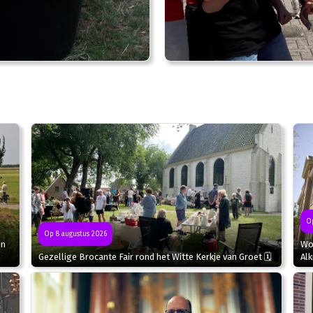
Op
Op 8 augustus 2026
in
Wor
Gezellige Brocante Fair rond het Witte Kerkje van Groet 🗓
Al