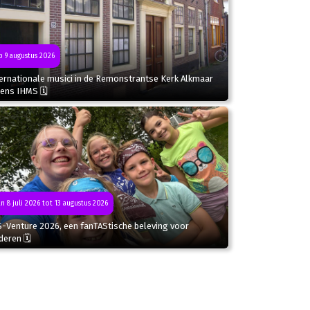
 9 augustus 2026
ternationale musici in de Remonstrantse Kerk Alkmaar
dens IHMS 🗓
n 8 juli 2026 tot 13 augustus 2026
S-Venture 2026, een fanTAStische beleving voor
deren 🗓