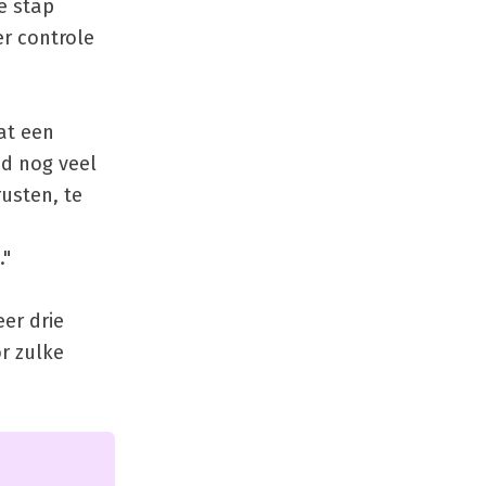
e stap
er controle
dat een
ad nog veel
rusten, te
."
eer drie
r zulke