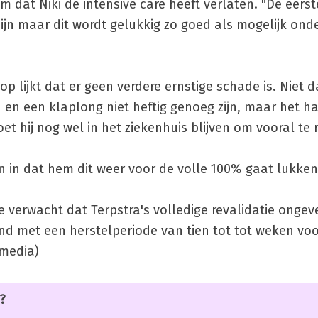
dat Niki de intensive care heeft verlaten. "De eerst
l pijn maar dit wordt gelukkig zo goed als mogelijk ond
 op lijkt dat er geen verdere ernstige schade is. Niet 
en een klaplong niet heftig genoeg zijn, maar het h
t hij nog wel in het ziekenhuis blijven om vooral te 
wen in dat hem dit weer voor de volle 100% gaat lukken
ie verwacht dat Terpstra's volledige revalidatie ongev
 met een herstelperiode van tien tot tot weken voo
imedia)
?