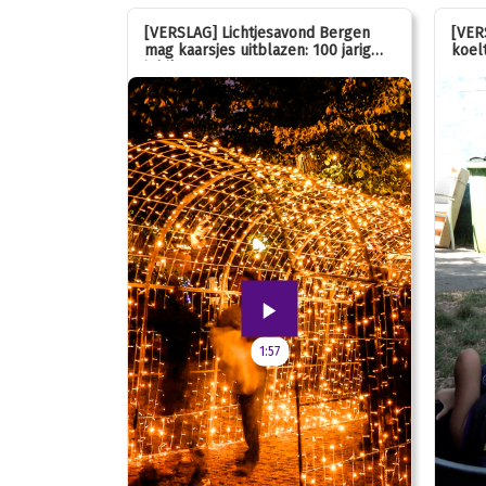
stemmen op
[VERSLAG] Lichtjesavond Bergen
[VER
mag kaarsjes uitblazen: 100 jarig
koelt
jubileum!
1:57