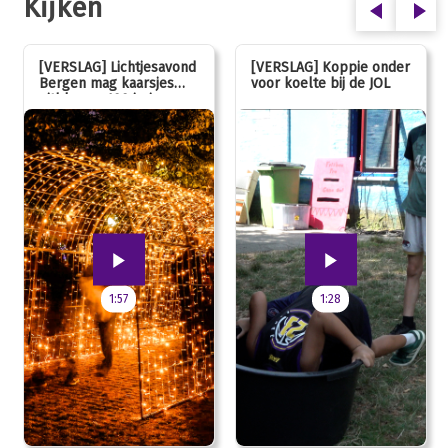
Kijken
[VERSLAG] Lichtjesavond
[VERSLAG] Koppie onder
Bergen mag kaarsjes
voor koelte bij de JOL
uitblazen: 100 jarig
jubileum!
1:57
1:28