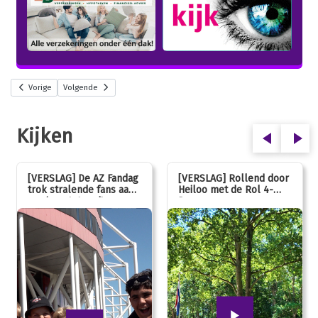
Vorige
Volgende
Kijken
[VERSLAG] De AZ Fandag
[VERSLAG] Rollend door
trok stralende fans aan,
Heiloo met de Rol 4-
van jong tot oud!
Daagse