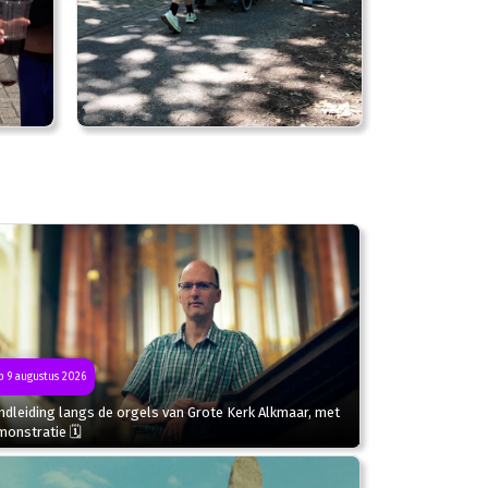
 9 augustus 2026
dleiding langs de orgels van Grote Kerk Alkmaar, met
monstratie 🗓