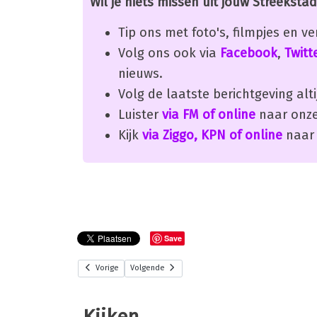
Wil je niets missen uit jouw Streekstad
Tip ons met foto's, filmpjes en v
Volg ons ook via
Facebook
,
Twitt
nieuws.
Volg de laatste berichtgeving alti
Luister
via FM of online
naar onze
Kijk
via Ziggo, KPN of online
naar 
Save
Vorige
Volgende
Kijken