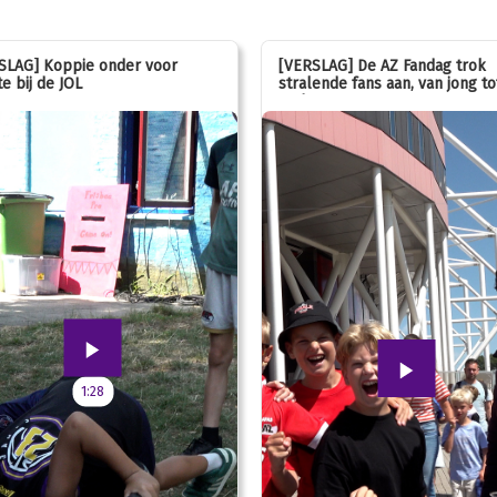
SLAG] Koppie onder voor
[VERSLAG] De AZ Fandag trok
e bij de JOL
stralende fans aan, van jong to
oud!
1:28