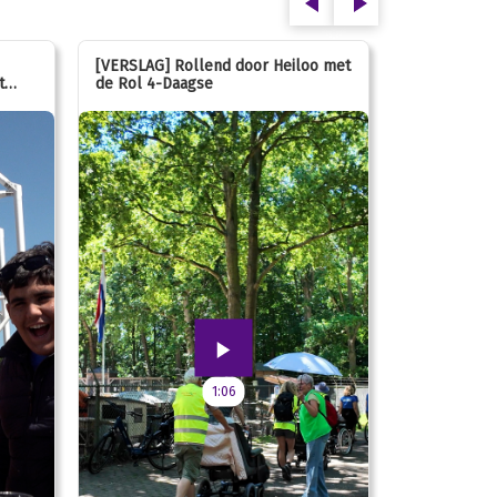
[VERSLAG] Rollend door Heiloo met
[VERSLAG] K
t
de Rol 4-Daagse
hún favorie
speeltuin
1:06