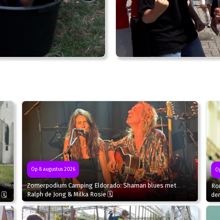
Op 8 augustus 2026
Op
Zomerpodium Camping Eldorado: Shaman blues met
Ron
Ralph de Jong & Milka Rosie 🗓
 🗓
de