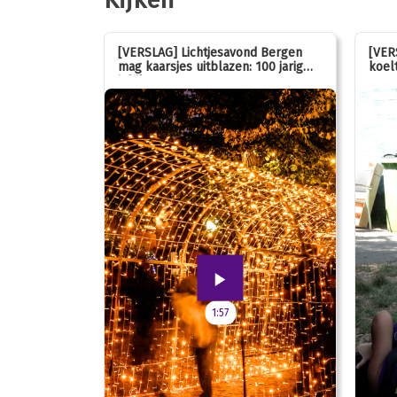
stemmen op
[VERSLAG] Lichtjesavond Bergen
[VER
mag kaarsjes uitblazen: 100 jarig
koelt
jubileum!
1:57