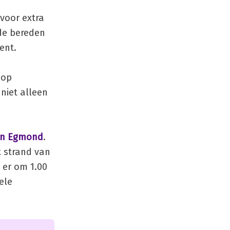
voor extra
de bereden
ent.
 op
niet alleen
 en Egmond
.
t strand van
 er om 1.00
ele