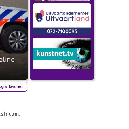
pline
favoriet
stricum.