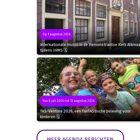
Op 9 augustus 2026
Internationale musici in de Remonstrantse Kerk Alkmaa
tijdens IHMS 🗓
Van 8 juli 2026 tot 13 augustus 2026
TAS-Venture 2026, een fanTAStische beleving voor
kinderen 🗓
MEER AGENDA BERICHTEN