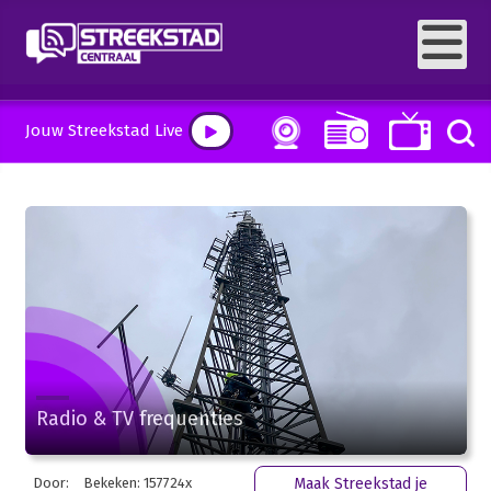
Jouw Streekstad Live
Radio & TV frequenties
Door:
Bekeken: 157724x
Maak Streekstad je