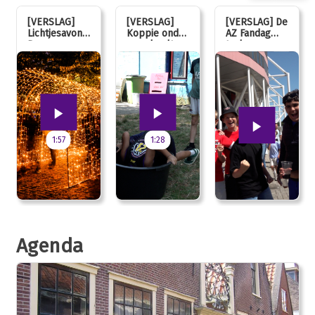
[VERSLAG]
[VERSLAG]
[VERSLAG] De
Lichtjesavond
Koppie onder
AZ Fandag
Bergen mag
voor koelte
trok
kaarsjes
bij de JOL
stralende
uitblazen:
fans aan, van
100 jarig
jong tot oud!
jubileum!
1:57
1:28
Agenda