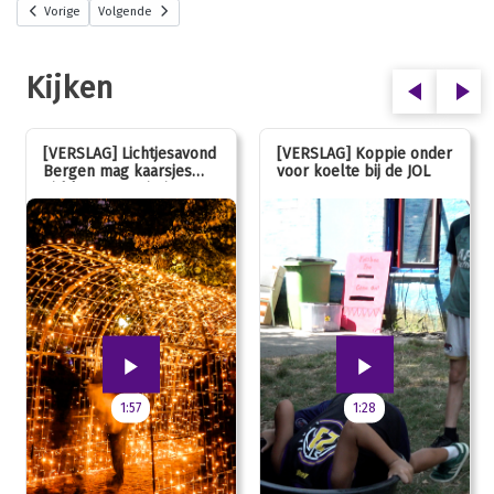
Vorige
Volgende
Kijken
[VERSLAG] Lichtjesavond
[VERSLAG] Koppie onder
Bergen mag kaarsjes
voor koelte bij de JOL
uitblazen: 100 jarig
jubileum!
1:57
1:28