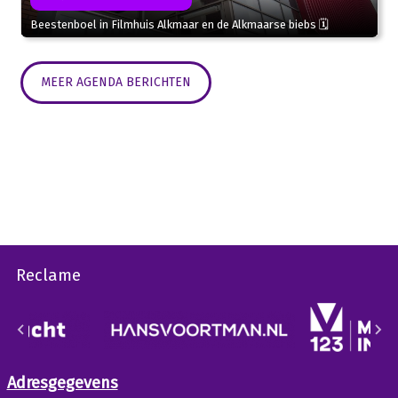
Beestenboel in Filmhuis Alkmaar en de Alkmaarse biebs 🗓
MEER AGENDA BERICHTEN
Reclame
Adresgegevens