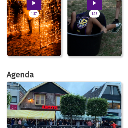
1:57
1:28
Agenda