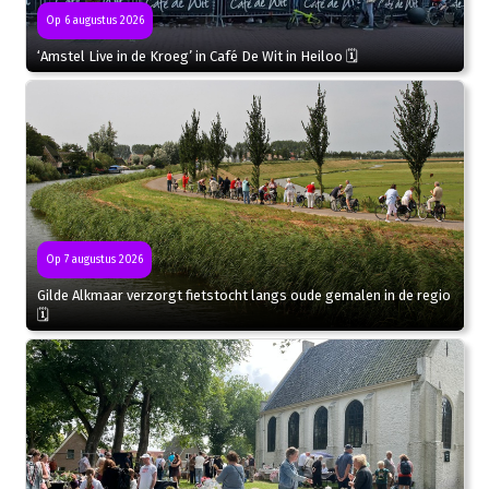
Op 6 augustus 2026
‘Amstel Live in de Kroeg’ in Café De Wit in Heiloo 🗓
Op 7 augustus 2026
Gilde Alkmaar verzorgt fietstocht langs oude gemalen in de regio
🗓