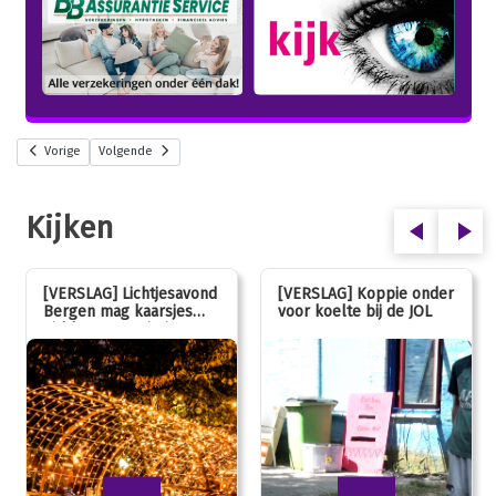
Vorige
Volgende
Kijken
[VERSLAG] Lichtjesavond
[VERSLAG] Koppie onder
Bergen mag kaarsjes
voor koelte bij de JOL
uitblazen: 100 jarig
jubileum!