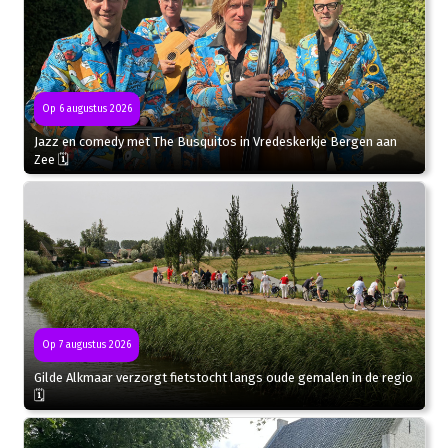
Op 6 augustus 2026
Jazz en comedy met The Busquitos in Vredeskerkje Bergen aan
Zee 🗓
Op 7 augustus 2026
Gilde Alkmaar verzorgt fietstocht langs oude gemalen in de regio
🗓