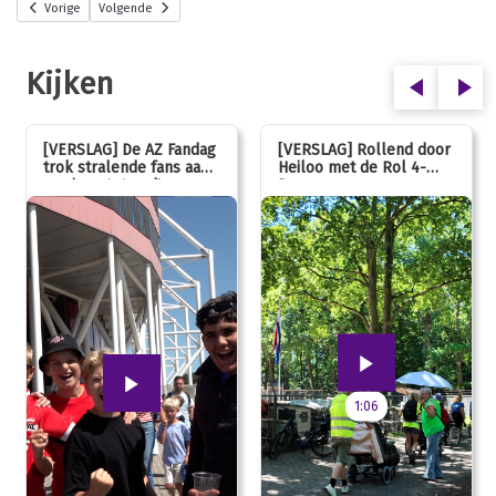
Vorige
Volgende
Kijken
[VERSLAG] De AZ Fandag
[VERSLAG] Rollend door
trok stralende fans aan,
Heiloo met de Rol 4-
van jong tot oud!
Daagse
1:06