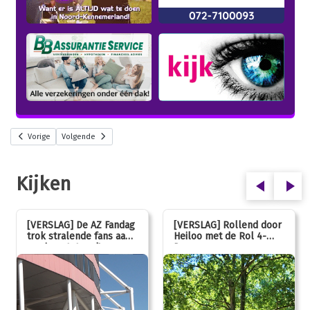
Vorige
Volgende
Kijken
[VERSLAG] De AZ Fandag
[VERSLAG] Rollend door
trok stralende fans aan,
Heiloo met de Rol 4-
van jong tot oud!
Daagse