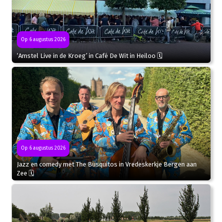
Op 6 augustus 2026
‘Amstel Live in de Kroeg’ in Café De Wit in Heiloo 🗓
Op 6 augustus 2026
Jazz en comedy met The Busquitos in Vredeskerkje Bergen aan
Zee 🗓