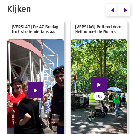
Kijken
[VERSLAG] De AZ Fandag
[VERSLAG] Rollend door
trok stralende fans aan,
Heiloo met de Rol 4-
van jong tot oud!
Daagse
1:06