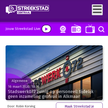
Jouw Streekstad Live
Algemeen
16 maart 2020, 18:36
Stadswerk072 zuinig op personeel: tijdelijk
geen inzameling grofvuil in Alkmaar
Door: Robin Korving
Maak Streekstad je