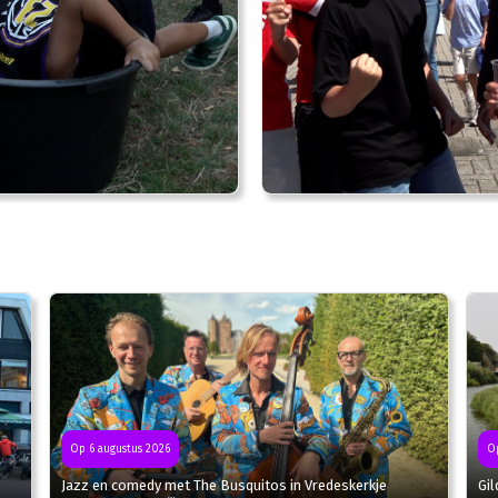
Op 6 augustus 2026
Op
Jazz en comedy met The Busquitos in Vredeskerkje
Gil