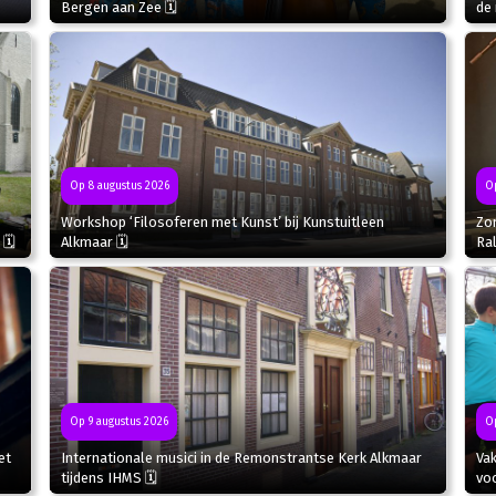
Bergen aan Zee 🗓
de 
Op
Op 8 augustus 2026
Zo
Workshop ‘Filosoferen met Kunst’ bij Kunstuitleen
Ral
 🗓
Alkmaar 🗓
Op 9 augustus 2026
Op
et
Internationale musici in de Remonstrantse Kerk Alkmaar
Va
tijdens IHMS 🗓
voo