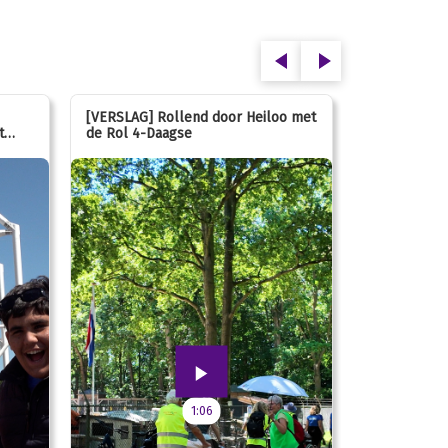
[VERSLAG] Rollend door Heiloo met
[VERSLAG] K
t
de Rol 4-Daagse
hún favorie
speeltuin
1:06