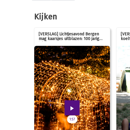
Kijken
stemmen op
[VERSLAG] Lichtjesavond Bergen
[VER
mag kaarsjes uitblazen: 100 jarig
koelt
jubileum!
1:57