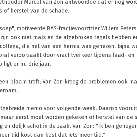
 wethouder Marcel van Zon antwoordde dat er nog wor
s of herstel van de schade.
 soep", motiveerde BAS-fractievoorzitter Willem Peters
zijn ook niet mals en de afgebroken tegels hebben er
ollega, die net van een hernia was genezen, bijna w
ral veroorzaakt door vrachtverkeer tijdens laad- en l
ligt er nu drie jaar.
en blaam treft; Van Zon kreeg de problemen ook maa
vernam.
 uitgebreide memo voor volgende week. Daarop voorui
, maar eerst moet worden gekeken of herstel van de 
ag eindelijk schot in de zaak. Van Zon: "Ik ben genege
er tijd kost dan kost dat iets meer tijd."