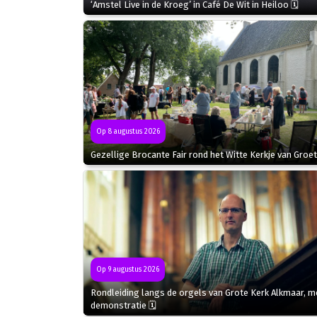
‘Amstel Live in de Kroeg’ in Café De Wit in Heiloo 🗓
Op 8 augustus 2026
Gezellige Brocante Fair rond het Witte Kerkje van Groet
Op 9 augustus 2026
Rondleiding langs de orgels van Grote Kerk Alkmaar, m
demonstratie 🗓