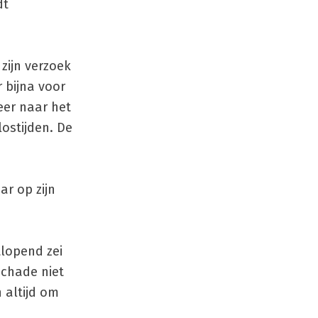
dt
 zijn verzoek
 bijna voor
eer naar het
ostijden. De
r op zijn
tlopend zei
schade niet
n altijd om