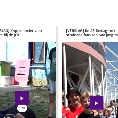
SLAG] Koppie onder voor
[VERSLAG] De AZ Fandag trok
e bij de JOL
stralende fans aan, van jong to
oud!
1:28