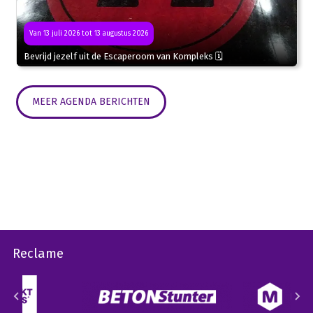
Van 13 juli 2026 tot 13 augustus 2026
Bevrijd jezelf uit de Escaperoom van Kompleks 🗓
MEER AGENDA BERICHTEN
Reclame