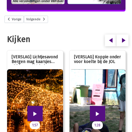
Vorige
Volgende
Kijken
[VERSLAG] Lichtjesavond
[VERSLAG] Koppie onder
Bergen mag kaarsjes
voor koelte bij de JOL
uitblazen: 100 jarig
jubileum!
1:57
1:28