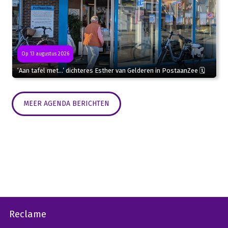
Op 13 augustus 2026
‘Aan tafel met…’ dichteres Esther van Gelderen in PostaanZee 🗓
MEER AGENDA BERICHTEN
Reclame