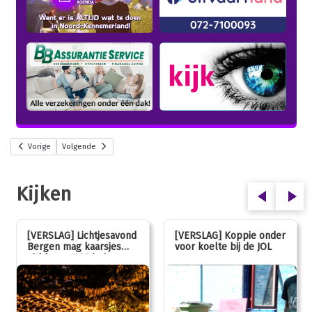
Vorige
Volgende
Kijken
[VERSLAG] Lichtjesavond
[VERSLAG] Koppie onder
Bergen mag kaarsjes
voor koelte bij de JOL
uitblazen: 100 jarig
jubileum!