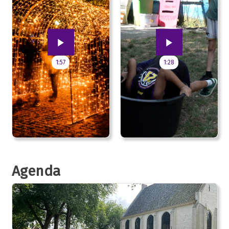
1:57
1:28
Agenda