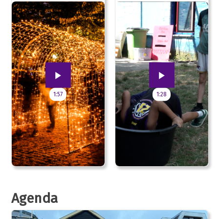
jubileum!
1:57
1:28
Agenda