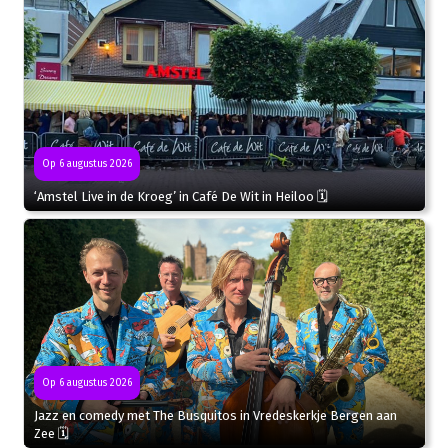
Op 6 augustus 2026
‘Amstel Live in de Kroeg’ in Café De Wit in Heiloo 🗓
Op 6 augustus 2026
Jazz en comedy met The Busquitos in Vredeskerkje Bergen aan
Zee 🗓