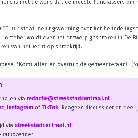
menens is met de wens dat de meeste Pancrassers om
00 uur staat meningsvorming over het herindelings
 oktober wordt over het ontwerp gesproken in De Bi
en van het recht op spreektijd.
roese. "Komt allen en overtuig de gemeenteraad!" (fo
?
erhalen via
redactie@streekstadcentraal.nl
er
,
Instagram
of
TikTok
. Reageer, discussieer en deel
jd via
streekstadcentraal.nl
 radiozender