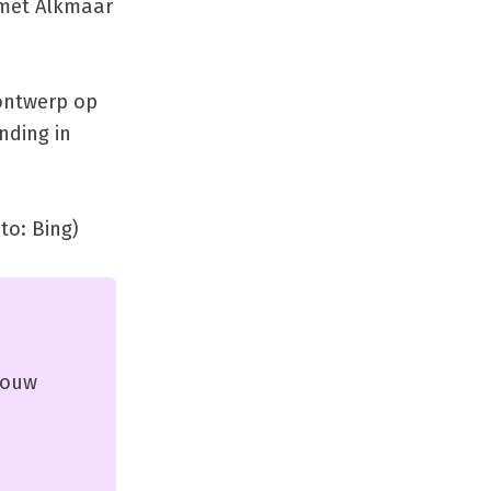
 met Alkmaar
ontwerp op
nding in
to: Bing)
 jouw