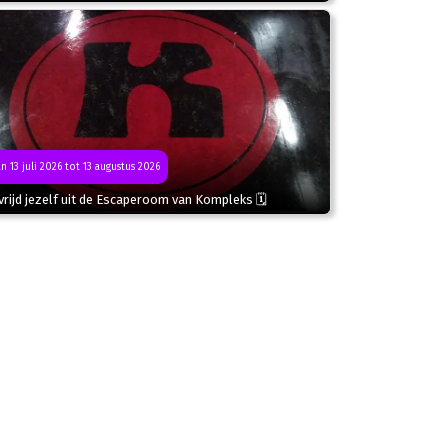
n 13 juli 2026 tot 13 augustus 2026
rijd jezelf uit de Escaperoom van Kompleks 🗓