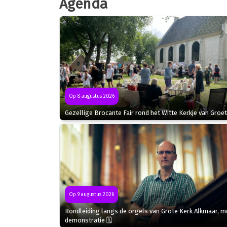
Agenda
Op 8 augustus 2026
Gezellige Brocante Fair rond het Witte Kerkje van Groet
Op 9 augustus 2026
Rondleiding langs de orgels van Grote Kerk Alkmaar, m
demonstratie 🗓