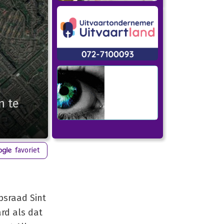
n te
favoriet
rpsraad Sint
rd als dat