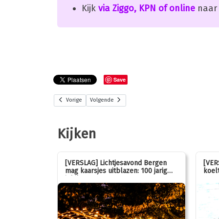
Kijk
via Ziggo, KPN of online
naar 
Save
Vorige
Volgende
Kijken
stemmen op
[VERSLAG] Lichtjesavond Bergen
[VER
mag kaarsjes uitblazen: 100 jarig
koelt
jubileum!