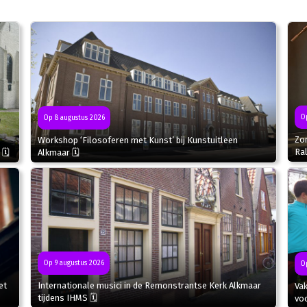
Op
Op 8 augustus 2026
Zo
Workshop ‘Filosoferen met Kunst’ bij Kunstuitleen
Ral
 🗓
Alkmaar 🗓
Op 9 augustus 2026
Op
et
Internationale musici in de Remonstrantse Kerk Alkmaar
Va
tijdens IHMS 🗓
voo