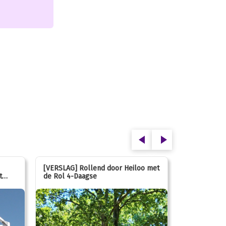
[VERSLAG] Rollend door Heiloo met
[VERSLAG] K
t
de Rol 4-Daagse
hún favorie
speeltuin