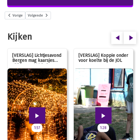
Vorige
Volgende
Kijken
[VERSLAG] Lichtjesavond
[VERSLAG] Koppie onder
Bergen mag kaarsjes
voor koelte bij de JOL
uitblazen: 100 jarig
jubileum!
1:57
1:28