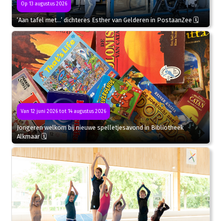
Op 13 augustus 2026
‘Aan tafel met…’ dichteres Esther van Gelderen in PostaanZee 🗓
Van 12 juni 2026 tot 14 augustus 2026
Jongeren welkom bij nieuwe spelletjesavond in Bibliotheek
Alkmaar 🗓