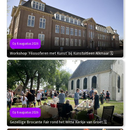
Op 8 augustus 2026
Workshop ‘Filosoferen met Kunst’ bij Kunstuitleen Alkmaar 🗓
Op 8 augustus 2026
Gezellige Brocante Fair rond het Witte Kerkje van Groet 🗓