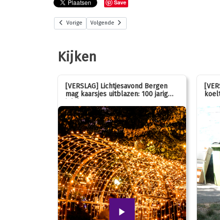
Save
Vorige
Volgende
Kijken
stemmen op
[VERSLAG] Lichtjesavond Bergen
[VER
mag kaarsjes uitblazen: 100 jarig
koelt
jubileum!