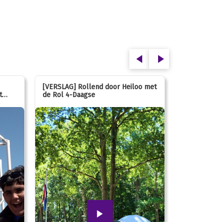
[VERSLAG] Rollend door Heiloo met
[VERSLAG] K
t
de Rol 4-Daagse
hún favorie
speeltuin