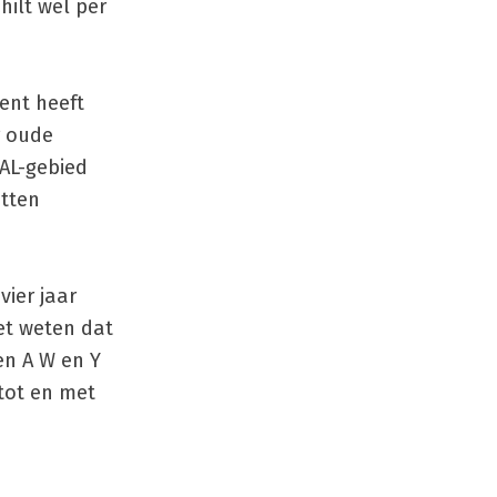
ilt wel per
ent heeft
r oude
HAL-gebied
itten
ier jaar
et weten dat
en A W en Y
tot en met