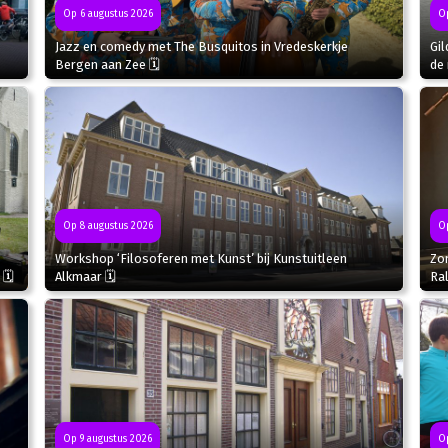
Op 6 augustus 2026
Op
Jazz en comedy met The Busquitos in Vredeskerkje
Gil
Bergen aan Zee 🗓
de 
Op
Op 8 augustus 2026
Zo
Workshop ‘Filosoferen met Kunst’ bij Kunstuitleen
Ral
 🗓
Alkmaar 🗓
Op 9 augustus 2026
Op