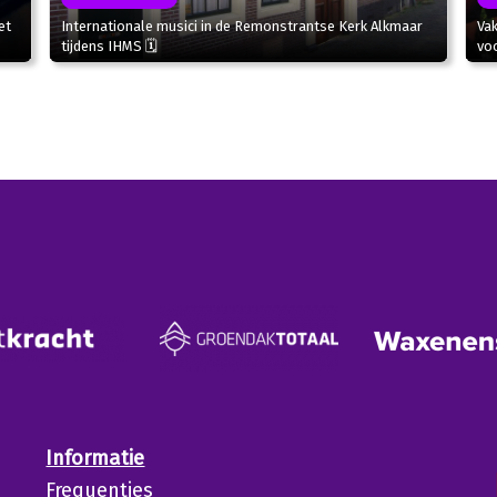
et
Internationale musici in de Remonstrantse Kerk Alkmaar
Va
tijdens IHMS 🗓
voo
Informatie
Frequenties