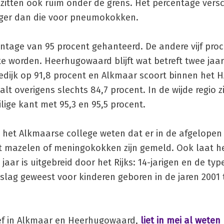
itten ook ruim onder de grens. Het percentage versch
hoger dan die voor pneumokokken.
ntage van 95 procent gehanteerd. De andere vijf proc
 worden. Heerhugowaard blijft wat betreft twee jaa
edijk op 91,8 procent en Alkmaar scoort binnen het 
lt overigens slechts 84,7 procent. In de wijde regio z
lige kant met 95,3 en 95,5 procent.
het Alkmaarse college weten dat er in de afgelopen v
 mazelen of meningokokken zijn gemeld. Ook laat h
aar is uitgebreid door het Rijks: 14-jarigen en de typ
slag geweest voor kinderen geboren in de jaren 2001 
ief in Alkmaar en Heerhugowaard,
liet in mei al weten