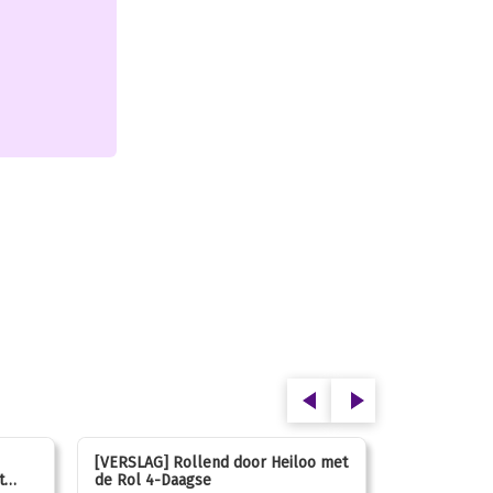
[VERSLAG] Rollend door Heiloo met
[VERSLAG] K
t
de Rol 4-Daagse
hún favorie