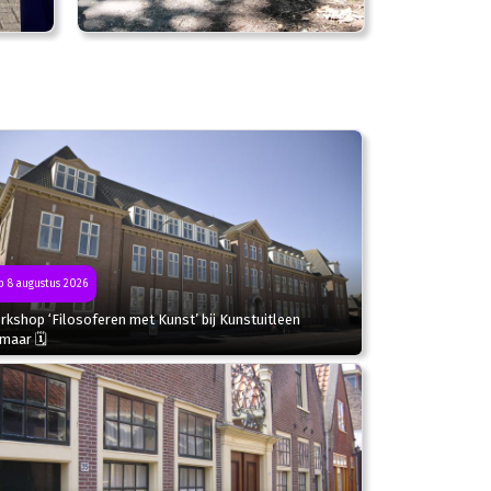
 8 augustus 2026
kshop ‘Filosoferen met Kunst’ bij Kunstuitleen
kmaar 🗓