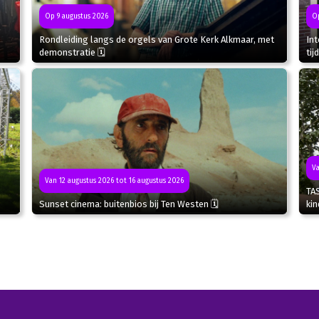
Op 9 augustus 2026
Op
Rondleiding langs de orgels van Grote Kerk Alkmaar, met
In
demonstratie 🗓
tij
Va
Van 12 augustus 2026 tot 16 augustus 2026
TA
Sunset cinema: buitenbios bij Ten Westen 🗓
kin