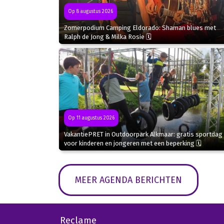
Op 8 augustus 2026
Zomerpodium Camping Eldorado: Shaman blues met
Ralph de Jong & Milka Rosie 🗓
Op 11 augustus 2026
VakantiePRET in Outdoorpark Alkmaar: gratis sportdag
voor kinderen en jongeren met een beperking 🗓
MEER AGENDA BERICHTEN
Reclame