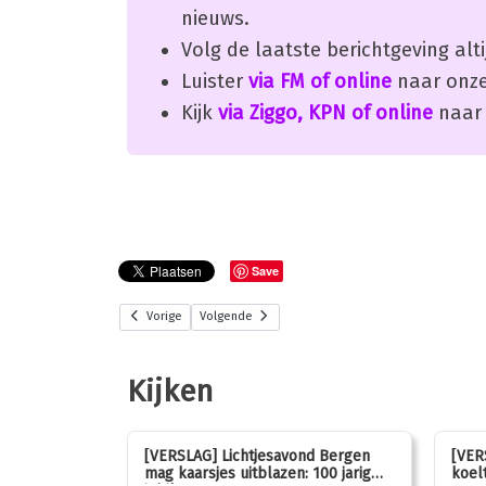
nieuws.
Volg de laatste berichtgeving alti
Luister
via FM of online
naar onze
Kijk
via Ziggo, KPN of online
naar 
Save
Vorige
Volgende
Kijken
stemmen op
[VERSLAG] Lichtjesavond Bergen
[VER
mag kaarsjes uitblazen: 100 jarig
koelt