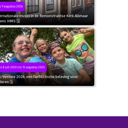
 9 augustus 2026
ternationale musici in de Remonstrantse Kerk Alkmaar
dens IHMS 🗓
n 8 juli 2026 tot 13 augustus 2026
S-Venture 2026, een fanTAStische beleving voor
deren 🗓