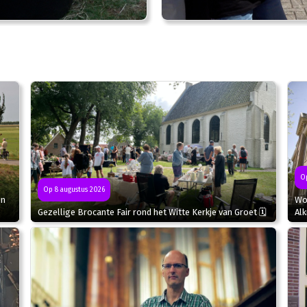
Op
Op 8 augustus 2026
in
Wor
Gezellige Brocante Fair rond het Witte Kerkje van Groet 🗓
Al