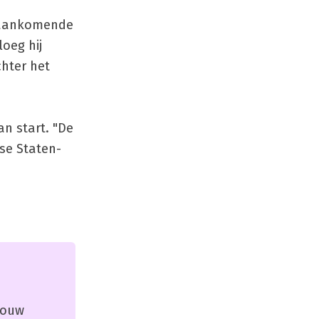
e aankomende
loeg hij
chter het
an start. "De
rse Staten-
 jouw