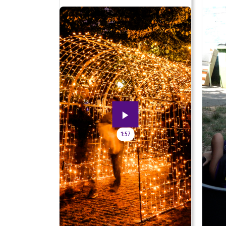
jubileum!
1:57