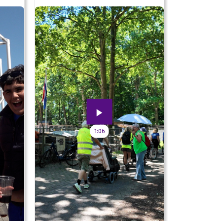
speeltuin
1:06