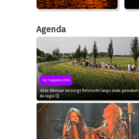
Agenda
Op 7 augustus 2026
Gilde Alkmaar verzorgt fietstocht langs oude gemalen 
de regio 🗓