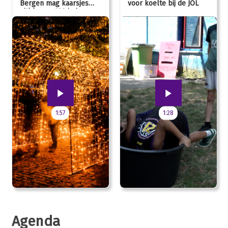
Bergen mag kaarsjes
voor koelte bij de JOL
uitblazen: 100 jarig
jubileum!
1:57
1:28
Agenda