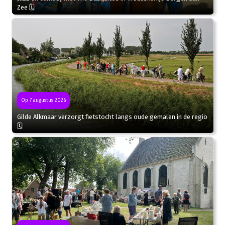
Zee 🗓
Op 7 augustus 2026
Gilde Alkmaar verzorgt fietstocht langs oude gemalen in de regio
🗓