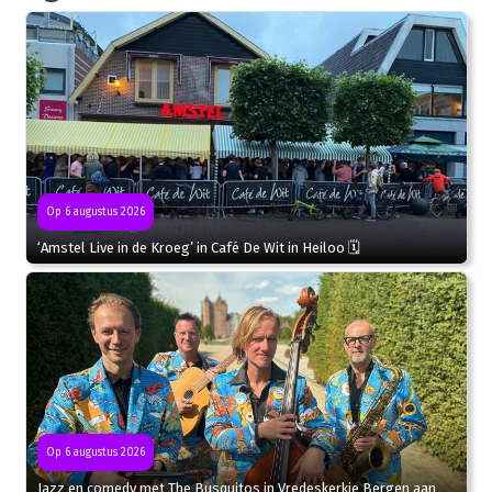
Op 6 augustus 2026
‘Amstel Live in de Kroeg’ in Café De Wit in Heiloo 🗓
Op 6 augustus 2026
Jazz en comedy met The Busquitos in Vredeskerkje Bergen aan