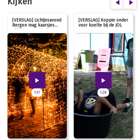
Kijken
[VERSLAG] Lichtjesavond
[VERSLAG] Koppie onder
Bergen mag kaarsjes
voor koelte bij de JOL
uitblazen: 100 jarig
jubileum!
1:57
1:28