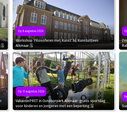
Op
Op 8 augustus 2026
Zo
Workshop ‘Filosoferen met Kunst’ bij Kunstuitleen
Ral
 🗓
Alkmaar 🗓
Op 11 augustus 2026
Va
r
VakantiePRET in Outdoorpark Alkmaar: gratis sportdag
Sun
voor kinderen en jongeren met een beperking 🗓