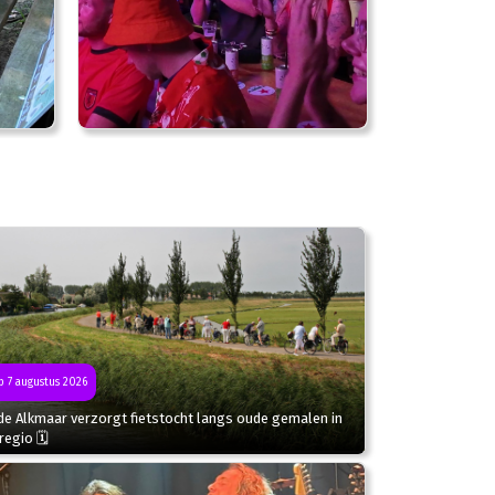
 7 augustus 2026
de Alkmaar verzorgt fietstocht langs oude gemalen in
regio 🗓