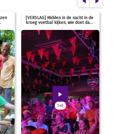
ezen
[VERSLAG] Midden in de nacht in de
[INFO] Hoe g
kroeg voetbal kijken, wie doet dan
met de mass
nou?
1:40