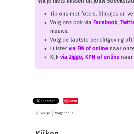
Wil je niets missen uit jouw Streekstad
Tip ons met foto's, filmpjes en v
Volg ons ook via
Facebook
,
Twitt
nieuws.
Volg de laatste berichtgeving alti
Luister
via FM of online
naar onze
Kijk
via Ziggo, KPN of online
naar 
Save
Vorige
Volgende
Kijken