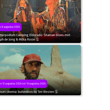
 8 augustus 2026
merpodium Camping Eldorado: Shaman blues met
ph de Jong & Milka Rosie 🗓
n 12 augustus 2026 tot 16 augustus 2026
set cinema: buitenbios bij Ten Westen 🗓