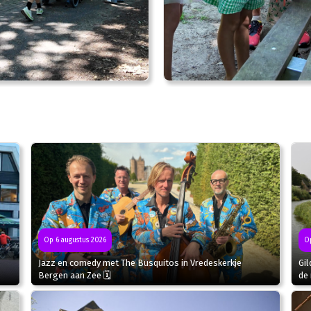
Op 6 augustus 2026
Op
Jazz en comedy met The Busquitos in Vredeskerkje
Gil
Bergen aan Zee 🗓
de 