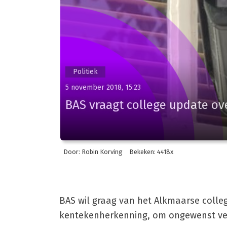
Politiek
5 november 2018, 15:23
BAS vraagt college update o
Door: Robin Korving
Bekeken: 4418x
BAS wil graag van het Alkmaarse colle
kentekenherkenning, om ongewenst ver