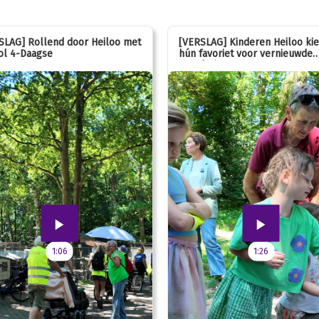
SLAG] Rollend door Heiloo met
[VERSLAG] Kinderen Heiloo ki
ol 4-Daagse
hún favoriet voor vernieuwde
speeltuin
1:06
1:26