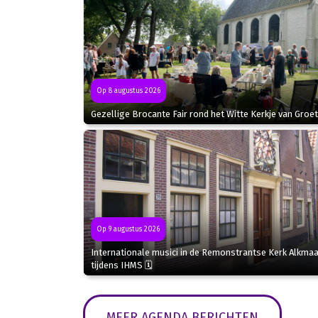
Op 8 augustus 2026
Gezellige Brocante Fair rond het Witte Kerkje van Groet
Op 9 augustus 2026
Internationale musici in de Remonstrantse Kerk Alkmaa
tijdens IHMS 🗓
MEER AGENDA BERICHTEN