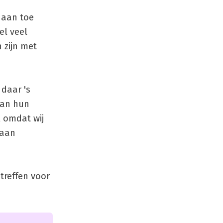
 aan toe
el veel
 zijn met
 daar 's
van hun
l omdat wij
 aan
treffen voor