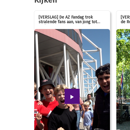
stemmen op
[VERSLAG] De AZ Fandag trok
[VER
stralende fans aan, van jong tot
de R
oud!