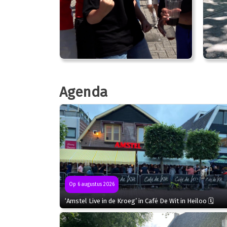
Agenda
Op 6 augustus 2026
‘Amstel Live in de Kroeg’ in Café De Wit in Heiloo 🗓