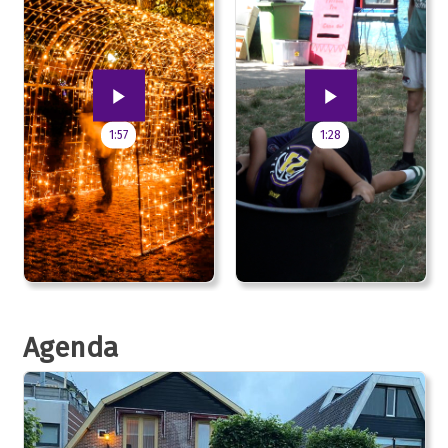
1:57
1:28
Agenda