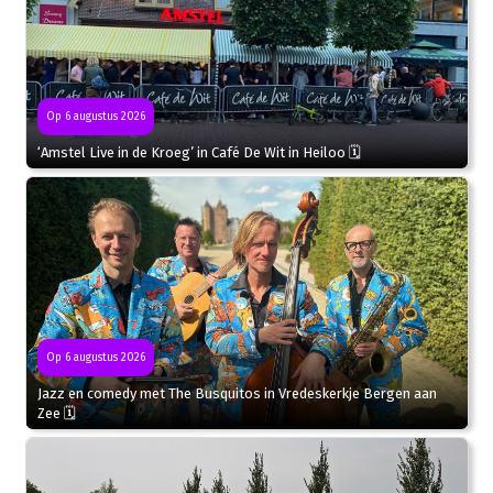
Op 6 augustus 2026
‘Amstel Live in de Kroeg’ in Café De Wit in Heiloo 🗓
Op 6 augustus 2026
Jazz en comedy met The Busquitos in Vredeskerkje Bergen aan
Zee 🗓