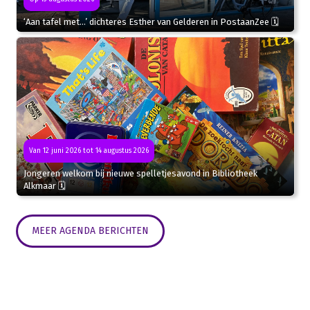
‘Aan tafel met…’ dichteres Esther van Gelderen in PostaanZee 🗓
Van 12 juni 2026 tot 14 augustus 2026
Jongeren welkom bij nieuwe spelletjesavond in Bibliotheek
Alkmaar 🗓
MEER AGENDA BERICHTEN