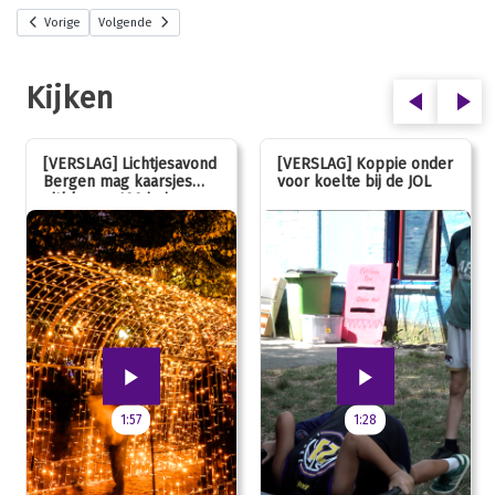
Vorige
Volgende
Kijken
[VERSLAG] Lichtjesavond
[VERSLAG] Koppie onder
Bergen mag kaarsjes
voor koelte bij de JOL
uitblazen: 100 jarig
jubileum!
1:57
1:28