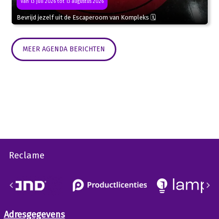
Van 13 juli 2026 tot 13 augustus 2026
Bevrijd jezelf uit de Escaperoom van Kompleks 🗓
MEER AGENDA BERICHTEN
Reclame
Adresgegevens