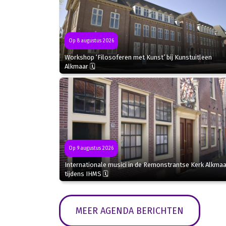
Op 8 augustus 2026
Workshop ‘Filosoferen met Kunst’ bij Kunstuitleen
Alkmaar 🗓
Op 9 augustus 2026
Internationale musici in de Remonstrantse Kerk Alkmaa
tijdens IHMS 🗓
MEER AGENDA BERICHTEN