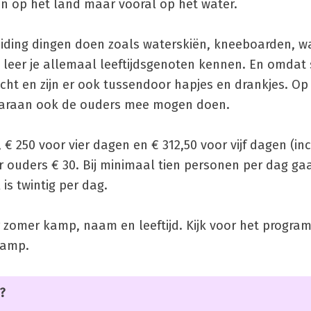
ten op het land maar vooral op het water.
eiding dingen doen zoals waterskiën, kneeboarden, 
eer je allemaal leeftijdsgenoten kennen. En omdat sp
ncht en zijn er ook tussendoor hapjes en drankjes. Op
waaraan ook de ouders mee mogen doen.
 € 250 voor vier dagen en € 312,50 voor vijf dagen (inc
r ouders € 30. Bij minimaal tien personen per dag ga
s twintig per dag.
r zomer kamp, naam en leeftijd. Kijk voor het progr
kamp.
?