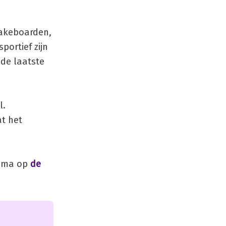
wakeboarden,
ortief zijn
 de laatste
l.
at het
amma op
de