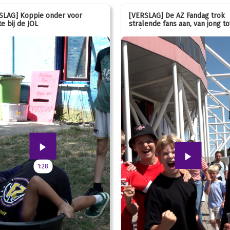
SLAG] Koppie onder voor
[VERSLAG] De AZ Fandag trok
e bij de JOL
stralende fans aan, van jong to
oud!
1:28