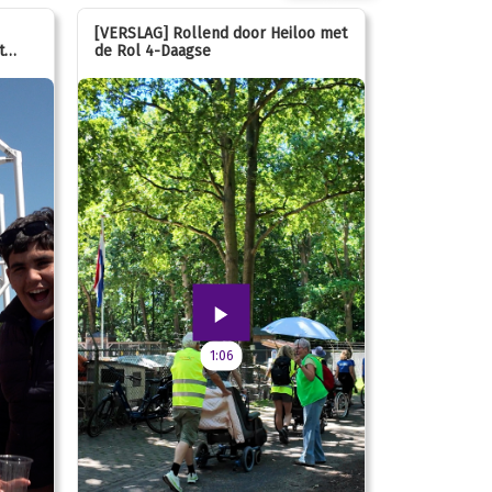
[VERSLAG] Rollend door Heiloo met
[VERSLAG] K
t
de Rol 4-Daagse
hún favorie
speeltuin
1:06