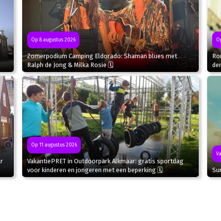
Op 8 augustus 2026
Op
Zomerpodium Camping Eldorado: Shaman blues met
Ron
Ralph de Jong & Milka Rosie 🗓
de
Op 11 augustus 2026
Va
r
VakantiePRET in Outdoorpark Alkmaar: gratis sportdag
Sun
voor kinderen en jongeren met een beperking 🗓