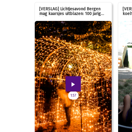
stemmen op
[VERSLAG] Lichtjesavond Bergen
[VER
mag kaarsjes uitblazen: 100 jarig
koelt
jubileum!
1:57