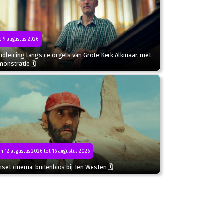
 9 augustus 2026
dleiding langs de orgels van Grote Kerk Alkmaar, met
monstratie 🗓
n 12 augustus 2026 tot 16 augustus 2026
set cinema: buitenbios bij Ten Westen 🗓