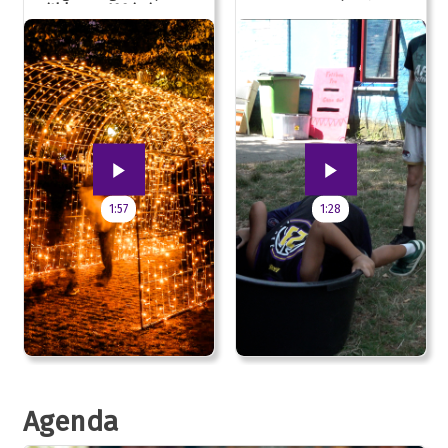
uitblazen: 100 jarig
jubileum!
1:57
1:28
Agenda