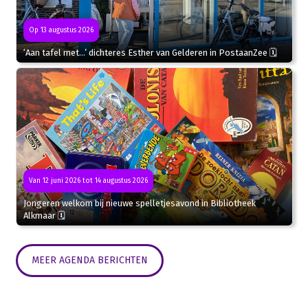
Op 13 augustus 2026
‘Aan tafel met…’ dichteres Esther van Gelderen in PostaanZee 🗓
Van 12 juni 2026 tot 14 augustus 2026
Jongeren welkom bij nieuwe spelletjesavond in Bibliotheek
Alkmaar 🗓
MEER AGENDA BERICHTEN