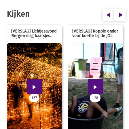
Kijken
[VERSLAG] Lichtjesavond
[VERSLAG] Koppie onder
Bergen mag kaarsjes
voor koelte bij de JOL
uitblazen: 100 jarig
jubileum!
1:57
1:28