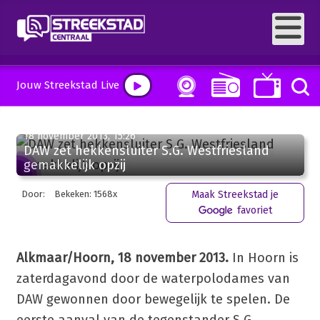
Jouw Streekstad Live
18 november 2013, 15:26
DAW zet hekkensluiter S.G. Westfriesland
gemakkelijk opzij
Door:
Bekeken: 1568x
Maak Streekstad je
favoriet
Alkmaar/Hoorn, 18 november 2013.
In Hoorn is
zaterdagavond door de waterpolodames van
DAW gewonnen door bewegelijk te spelen. De