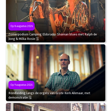
Op 8 augustus 2026
Zomerpodium Camping Eldorado: Shaman blues met Ralph de
Jong & Milka Rosie 🗓
Op 9 augustus 2026
Rondleiding langs de orgels van Grote Kerk Alkmaar, met
demonstratie 🗓