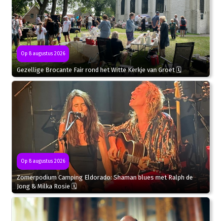
Op 8 augustus 2026
Gezellige Brocante Fair rond het Witte Kerkje van Groet 🗓
Op 8 augustus 2026
Zomerpodium Camping Eldorado: Shaman blues met Ralph de
Jong & Milka Rosie 🗓