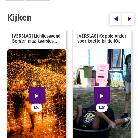
Kijken
[VERSLAG] Lichtjesavond
[VERSLAG] Koppie onder
Bergen mag kaarsjes
voor koelte bij de JOL
uitblazen: 100 jarig
jubileum!
1:57
1:28