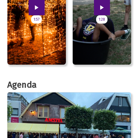
1:57
1:28
Agenda