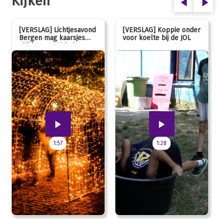
Kijken
[VERSLAG] Lichtjesavond
[VERSLAG] Koppie onder
Bergen mag kaarsjes
voor koelte bij de JOL
uitblazen: 100 jarig
jubileum!
1:57
1:28