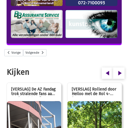
Vorige
Volgende
Kijken
[VERSLAG] De AZ Fandag
[VERSLAG] Rollend door
trok stralende fans aan,
Heiloo met de Rol 4-
van jong tot oud!
Daagse