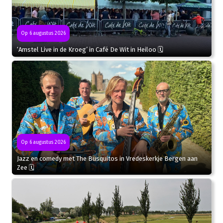
Op 6 augustus 2026
‘Amstel Live in de Kroeg’ in Café De Wit in Heiloo 🗓
Op 6 augustus 2026
Jazz en comedy met The Busquitos in Vredeskerkje Bergen aan
Zee 🗓